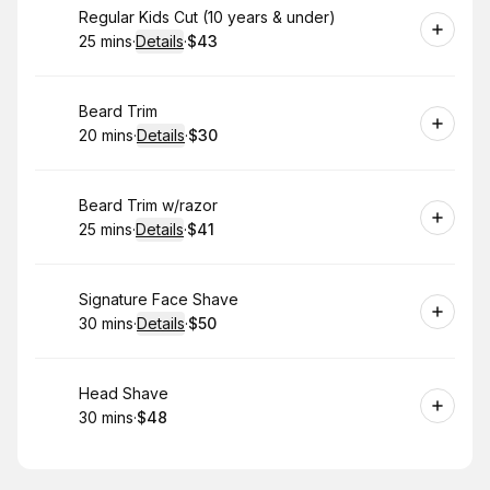
Book
Regular Kids Cut (10 years & under)
25 mins
·
Details
·
$43
.
Duration
:
.
Price
:
Book
Beard Trim
20 mins
·
Details
·
$30
.
Duration
:
.
Price
:
Book
Beard Trim w/razor
25 mins
·
Details
·
$41
.
Duration
:
.
Price
:
Book
Signature Face Shave
30 mins
·
Details
·
$50
.
Duration
:
.
Price
:
Book
Head Shave
30 mins
·
$48
.
Duration
.
Price
:
: