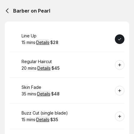
Barber on Pearl
Book
Line Up
15 mins
·
Details
·
$28
.
Duration
:
.
Price
:
Book
Regular Haircut
20 mins
·
Details
·
$45
.
Duration
:
.
Price
:
Book
Skin Fade
35 mins
·
Details
·
$48
.
Duration
:
.
Price
:
Book
Buzz Cut (single blade)
15 mins
·
Details
·
$35
.
Duration
:
.
Price
: