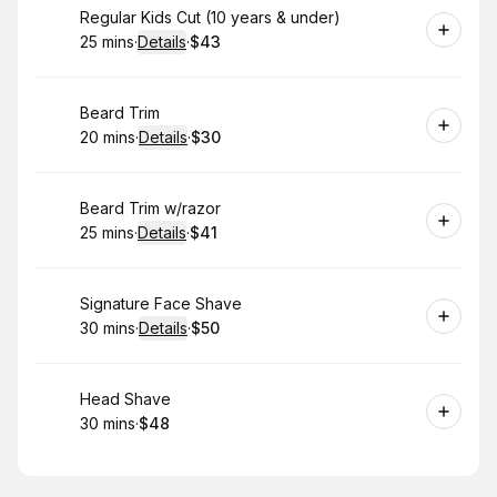
Book
Regular Kids Cut (10 years & under)
25 mins
·
Details
·
$43
.
Duration
:
.
Price
:
Book
Beard Trim
20 mins
·
Details
·
$30
.
Duration
:
.
Price
:
Book
Beard Trim w/razor
25 mins
·
Details
·
$41
.
Duration
:
.
Price
:
Book
Signature Face Shave
30 mins
·
Details
·
$50
.
Duration
:
.
Price
:
Book
Head Shave
30 mins
·
$48
.
Duration
.
Price
:
: