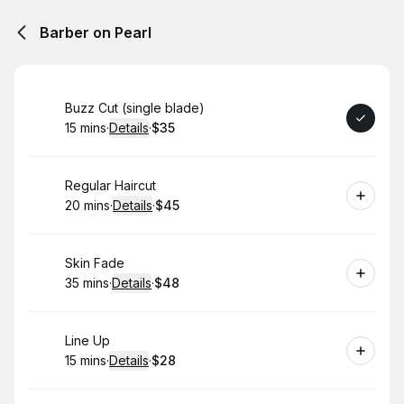
Barber on Pearl
Book
Buzz Cut (single blade)
15 mins
·
Details
·
$35
.
Duration
:
.
Price
:
Book
Regular Haircut
20 mins
·
Details
·
$45
.
Duration
:
.
Price
:
Book
Skin Fade
35 mins
·
Details
·
$48
.
Duration
:
.
Price
:
Book
Line Up
15 mins
·
Details
·
$28
.
Duration
:
.
Price
: