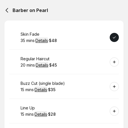
Barber on Pearl
Book
Skin Fade
35 mins
·
Details
·
$48
.
Duration
:
.
Price
:
Book
Regular Haircut
20 mins
·
Details
·
$45
.
Duration
:
.
Price
:
Book
Buzz Cut (single blade)
15 mins
·
Details
·
$35
.
Duration
:
.
Price
:
Book
Line Up
15 mins
·
Details
·
$28
.
Duration
:
.
Price
: