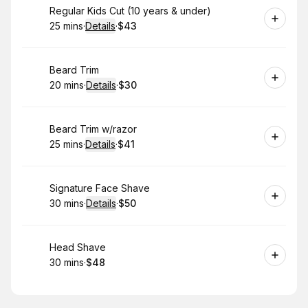
Book
Regular Kids Cut (10 years & under)
25 mins
·
Details
·
$43
.
Duration
:
.
Price
:
Book
Beard Trim
20 mins
·
Details
·
$30
.
Duration
:
.
Price
:
Book
Beard Trim w/razor
25 mins
·
Details
·
$41
.
Duration
:
.
Price
:
Book
Signature Face Shave
30 mins
·
Details
·
$50
.
Duration
:
.
Price
:
Book
Head Shave
30 mins
·
$48
.
Duration
.
Price
:
: